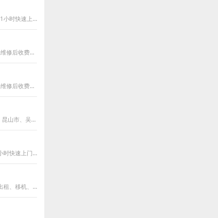
苏州相城区冷水机制冷设备回收、维修、清洗、保养、移机；电话号码：18221888872,1小时快速上门；维修不制冷、不制热、开机跳闸、效果差、加氟、漏
吴江松陵镇附近冷水机维修服务；24小时上门维修冷水机及制冷设备、维修质保1年、先维修后收费，不修不收费、就近1小时快速上门维修；冷水机及制
吴江震泽镇附近冷水机维修服务；24小时上门维修冷水机及制冷设备、维修质保1年、先维修后收费，不修不收费、就近1小时快速上门维修；冷水机及制
苏州金阊区、沧浪区、平江区、虎丘区、吴中区、相城区，常熟市、张家港市、太仓市、昆山市、吴江市冷水机制冷设备回收、维修、清洗、保养、移
浦东新区浦兴路附近空调回收、维修、清洗、保养、移机；电话号码：18221888872,1小时快速上门；质保1年，修不好不收费；专业维修空调不制冷、不制热
赵巷镇空调维修_家电维修_上门维修电话_报价多少钱青浦赵巷镇附近家电维修、回收、出租、移机、拆装等空调、冰箱、洗衣机、彩电等业务！回收家