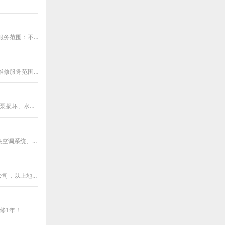
上海维修冷库、免费上门检查冷库、质保1年。冷库维修电话：18221888872.冷库维修服务范围：不制冷、不化霜、不启动、不工作、开机跳闸、不保鲜、温
专业上海维修冷库、免费上门检查冷库、质保1年。冷库维修电话：18221888872.冷库维修服务范围：不制冷、不化霜、不启动、不工作、开机跳闸、不保鲜
中央空调水流量不足是由于：水泵不工作、Y型过滤器没有清洗、冷冻水么有补满水、水泵损坏、水流开关故障、中央空调主板故障导致的水流量不足报
专业维修中央空调漏水，修理机型有：风机盘管式中央空调、风冷模块机组、多联机中央空调系统、吸顶式中央空调系统、风管式中央空调等诸多中央
格力空调维修上海地区，苏州地区、无锡地区、常州地区空调维修请选择我们上海凯复公司，以上地区均有专业维修队伍定点施工！
修1年！